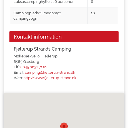
Luksuscampinghytte til 6 personer
6
Campingplads til medbragt
10
campingvogn
Kontakt information
Fjellerup Strands Camping
Møllebækvej 6, Fjellerup
8585 Glesborg
Tlf.:
0045 8631 7116
Email:
camping@fjellerup-strand.dk
Web:
http://www.fjellerup-strand.dk